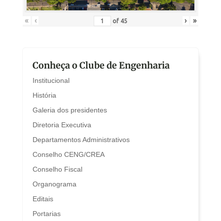
«
‹
›
»
of
45
Conheça o Clube de Engenharia
Institucional
História
Galeria dos presidentes
Diretoria Executiva
Departamentos Administrativos
Conselho CENG/CREA
Conselho Fiscal
Organograma
Editais
Portarias