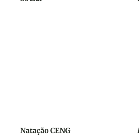
Aqui no CENG você aproveita um mês
recheado de música dançante, comida boa
e muita animação!
Natação CENG