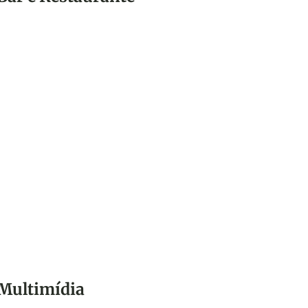
Conheça os drinks alcoólicos e não-
alcoólicos disponíveis no Clube de
Engenharia aos sábados e domingos.
Multimídia