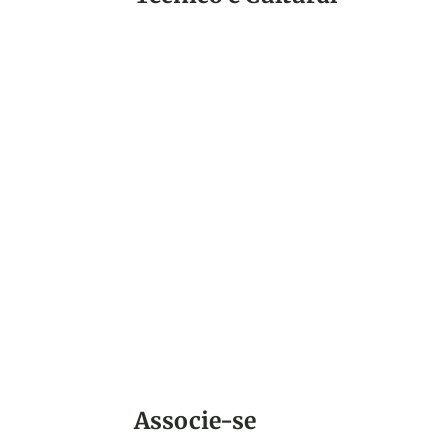
Confira a programação da Semana da
Engenharia 2025, que acontece com
patrocínio do CONFEA e da MÚTUA.
Associe-se