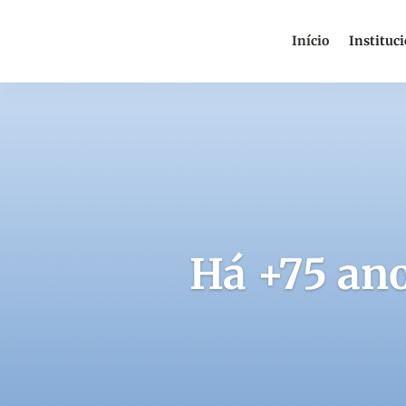
Início
Instituc
Há +75 ano