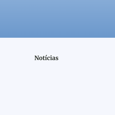
Notícias
O evento reúne especialistas, indústrias e
profissionais para discutir tendências e