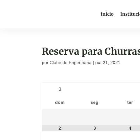
Início
Instituc
Reserva para Churra
por
Clube de Engenharia
|
out 21, 2021
dom
seg
ter
2
3
4