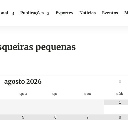
ional
Publicações
Esportes
Notícias
Eventos
M
squeiras pequenas
agosto
2026
qua
qui
sex
sáb
1
5
6
7
8