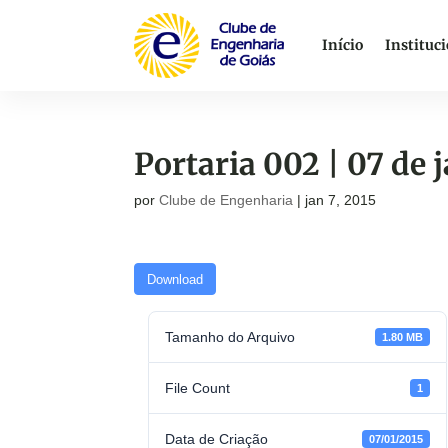
Início
Instituc
Portaria 002 | 07 de 
por
Clube de Engenharia
|
jan 7, 2015
Download
Tamanho do Arquivo
1.80 MB
File Count
1
Data de Criação
07/01/2015