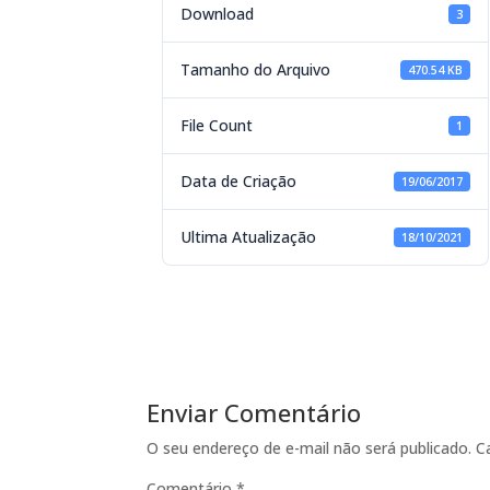
Download
3
Tamanho do Arquivo
470.54 KB
File Count
1
Data de Criação
19/06/2017
Ultima Atualização
18/10/2021
Enviar Comentário
O seu endereço de e-mail não será publicado.
C
Comentário
*