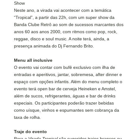
Show
Neste ano, a virada vai acontecer com a temática
“Tropical”, a partir das 22h, com um super show da
Banda Clube Retrô ao som de sucessos marcantes dos
anos 60 aos anos 2000, com ritmos como pop, rock,
reggae, disco e soul music. A noite terá, ainda, a
presença animada do Dj Fernando Brito.
Menu all inclusive
O evento vai contar com bufê exclusivo com ilha de
entradas e aperitivos, jantar, sobremesa, after dinner e
espaço com opções infantis. Além do menu completo o
evento terá open bar de cerveja Heineken e Amstel,
além de sucos, refrigerantes, águas e bar de drinks
especiais. Os participantes poderão trazer bebidas
como uísque, vinhos e espumantes sem cobrança da
taxa de rolha.
Traje do evento
Para a
Virada Tropical
são sugeridos trajes brancos ou